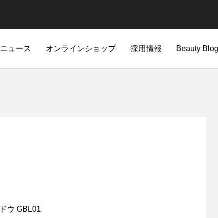
ニュース
オンラインショップ
採用情報
Beauty Blo
新着情報
A'pieu
CHOGONGJIN
。進化を遂げた生肌感仕上げの
当社社員を騙る「なりすまし詐欺
 GBL01
Apieu商品一覧
CHOGONGJIN商品一覧