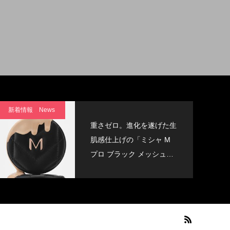
新着情報 News
重さゼロ。進化を遂げた生
肌感仕上げの「ミシャ M
プロ ブラック メッシュク
ッション」誕生