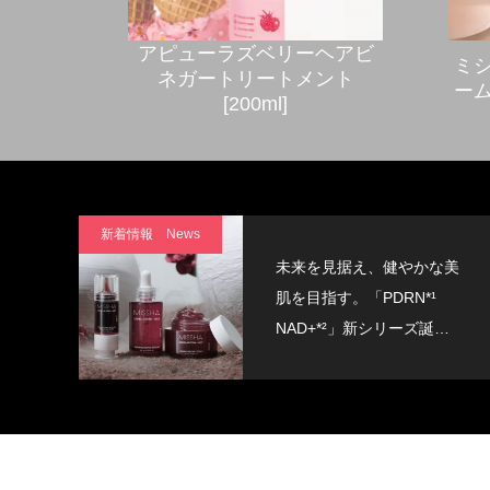
アピューラズベリーヘアビ
ミシ
ネガートリートメント
ーム 
[200ml]
新着情報 News
未来を見据え、健やかな美
肌を目指す。「PDRN*¹
NAD+*²」新シリーズ誕
生。