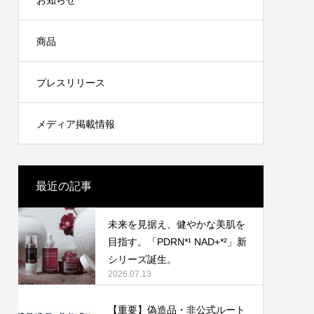
お知らせ
yumiも推す進化した3種のミシャBBクリー
ム
2026.06.22
商品
プレスリリース
メディア掲載情報
最近の記事
未来を見据え、健やかな美肌を
目指す。「PDRN*¹ NAD+*²」新
シリーズ誕生。
2026.07.13
【重要】偽造品・非公式ルート