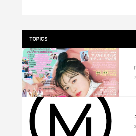
「PDRN*¹ NAD+*²」新シリーズ誕生。
「ミシャ
ョン」誕
2026.07.13
2026.07.0
TOPICS