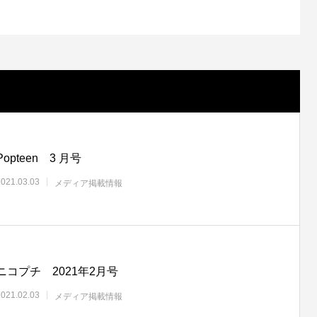
 M プロ ブラック メッシュクッシ
る注意喚起
生
6
2026.06.24
Popteen 3 月号
2021.03.03
メディア掲載情報
ニコプチ 2021年2月号
2021.02.03
メディア掲載情報