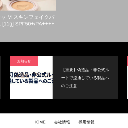
ャ M スキンフェイクバ
[11g] SPF50+/PA++++
お知らせ
【重要】偽造品・非公式ル
ートで流通している製品へ
のご注意
HOME
会社情報
採用情報