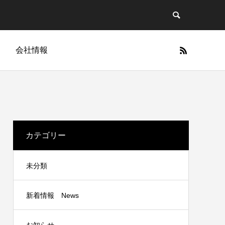
g
会社情報
カテゴリー
未分類
新着情報 News
Cellapy
」に関す
今、BBクリームの波が再び。ヘアメイク
Cellapy商品一覧