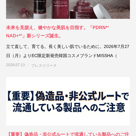
「PDRN*¹ NAD+*²」新シリーズ誕生。
「ミシャ M プロ 
ョン」誕生
2026.07.13
2026.07.06
未来を見据え、健やかな美肌を目指す。「PDRN*¹
NAD+*²」新シリーズ誕生。
立て直して、育てる。長く美しい肌でいるために。2026年7月27
日（月）よりEC限定新発売韓国コスメブランドMISSHA（
2026.07.13
プレスリリース
【重要】偽造品・非公式ルートで流通している製品へのご注