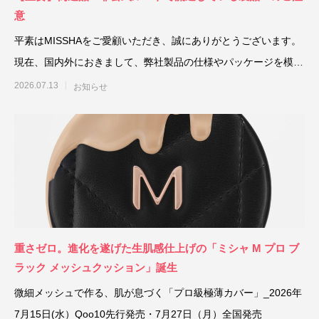
意
平素はMISSHAをご愛顧いただき、誠にありがとうございます。
現在、国内外におきまして、弊社製品の仕様やパッケージを模倣
した「偽造
2026.07.13
お知らせ
重さゼロ。進化を遂げた生肌感仕上げの「ミシャ M プロ ブ
ラック メッシュクッション」誕生
微細メッシュで作る、肌が息づく「プロ級極薄カバー」_2026年
7月15日(水）Qoo10先行発売・7月27日（月）全国発売