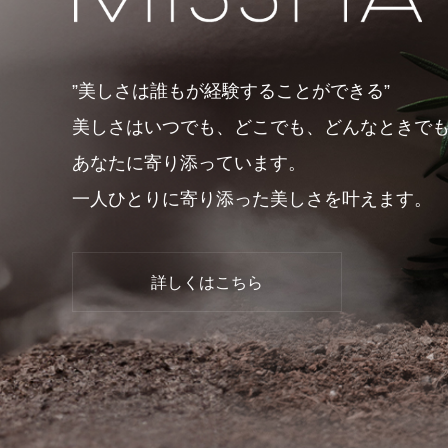
「PDRN*¹ NAD+*²」新シリーズ誕生。
「ミシャ
ョン」誕
2026.07.13
2026.07.0
”美しさは誰もが経験することができる”
美しさはいつでも、どこでも、どんなときで
あなたに寄り添っています。
一人ひとりに寄り添った美しさを叶えます。
詳しくはこちら