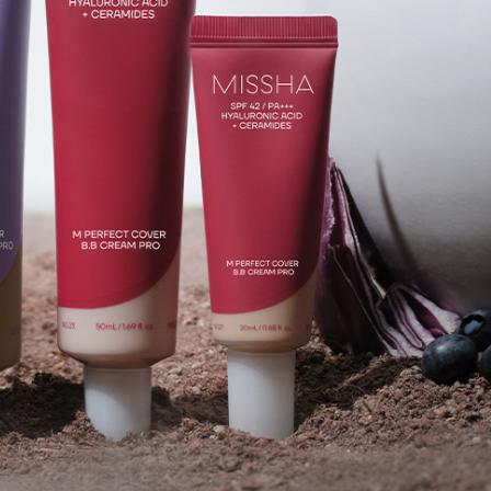
yumiも推す進化した3種のミシャBBクリー
ム
2026.06.22