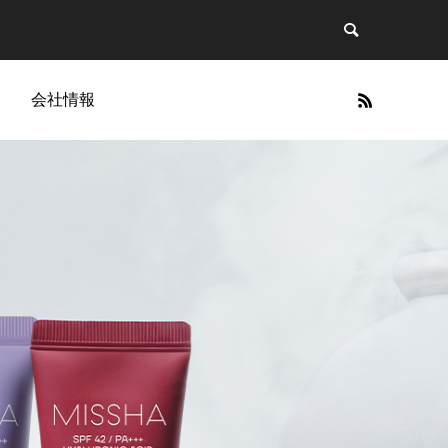
g
会社情報
Cellapy
」に関す
今、BBクリームの波が再び。ヘアメイク
Cellapy商品一覧