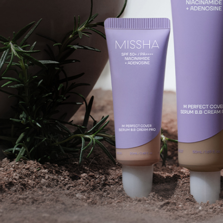
 M プロ ブラック メッシュクッシ
る注意喚起
生
6
2026.06.24
も