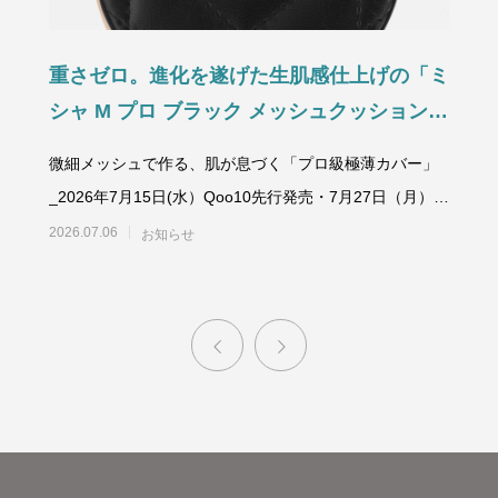
重さゼロ。進化を遂げた生肌感仕上げの「ミ
シャ M プロ ブラック メッシュクッション」
誕生
微細メッシュで作る、肌が息づく「プロ級極薄カバー」
_2026年7月15日(水）Qoo10先行発売・7月27日（月）全
国
2026.07.06
お知らせ