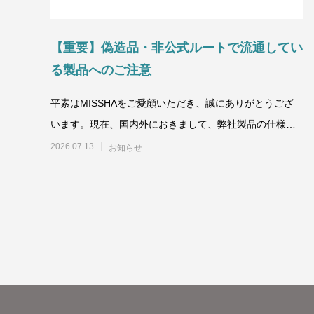
【重要】偽造品・非公式ルートで流通してい
る製品へのご注意
6
平素はMISSHAをご愛顧いただき、誠にありがとうござ
います。現在、国内外におきまして、弊社製品の仕様や
パッケ
2026.07.13
お知らせ