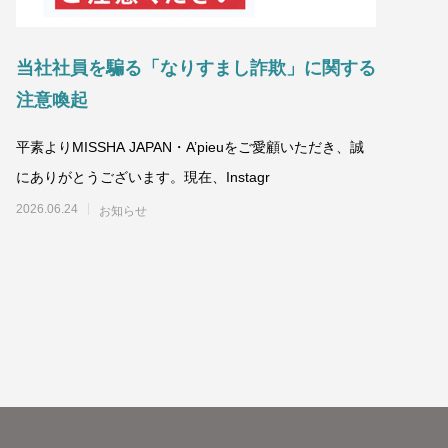
当社社員を騙る「なりすまし詐欺」に関する
注意喚起
平素よりMISSHA JAPAN・A’pieuをご愛顧いただき、誠
にありがとうございます。現在、Instagr
B
2026.06.24
2
お知らせ