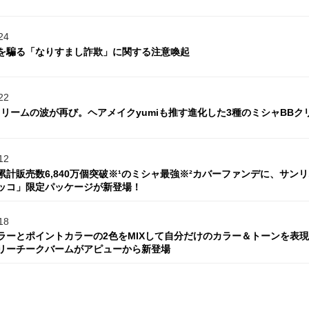
24
を騙る「なりすまし詐欺」に関する注意喚起
22
クリームの波が再び。ヘアメイクyumiも推す進化した3種のミシャBBク
12
累計販売数6,840万個突破※¹のミシャ最強※²カバーファンデに、サン
ッコ」限定パッケージが新登場！
18
ラーとポイントカラーの2色をMIXして自分だけのカラー＆トーンを表
リーチークバームがアピューから新登場