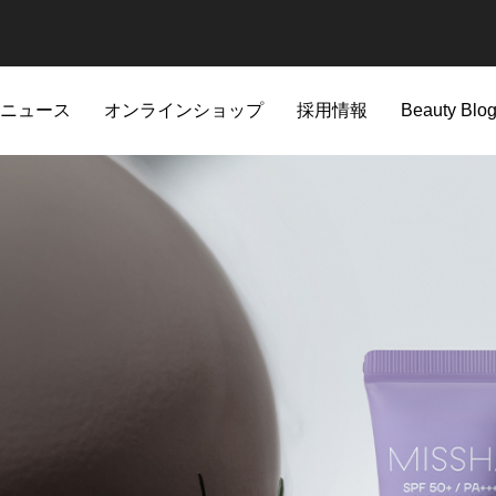
ニュース
オンラインショップ
採用情報
Beauty Blo
新着情報
A'pieu
CHOGONGJIN
。進化を遂げた生肌感仕上げの
当社社員を騙る「なりすまし詐欺
Apieu商品一覧
CHOGONGJIN商品一覧