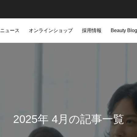
ニュース
オンラインショップ
採用情報
Beauty Blo
新着情報
2025年 4月の記事一覧
A'pieu
CHOGONGJIN
。進化を遂げた生肌感仕上げの
当社社員を騙る「なりすまし詐欺
Apieu商品一覧
CHOGONGJIN商品一覧