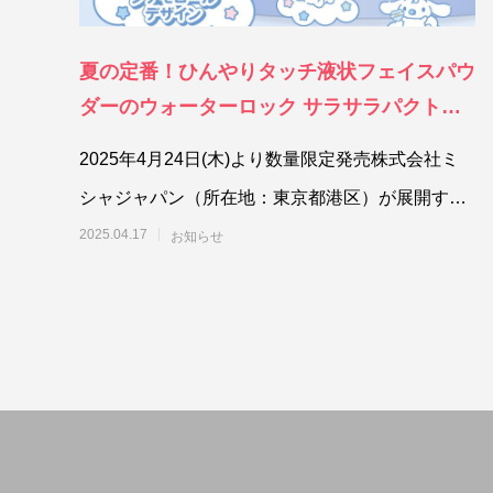
夏の定番！ひんやりタッチ液状フェイスパウ
ダーのウォーターロック サラサラパクト
初！「シナモロール」デザインで限定登場！
2025年4月24日(木)より数量限定発売株式会社ミ
シャジャパン（所在地：東京都港区）が展開す
る、韓国コスメブランド「A’
2025.04.17
お知らせ