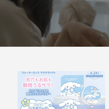
「PDRN*¹ NAD+*²」新シリーズ誕生。
「ミシャ
ョン」誕
2026.07.13
2026.07.0