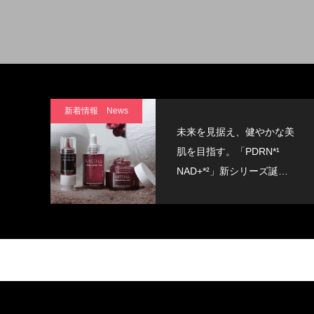
新着情報 News
未来を見据え、健やかな美
肌を目指す。「PDRN*¹
NAD+*²」新シリーズ誕
生。