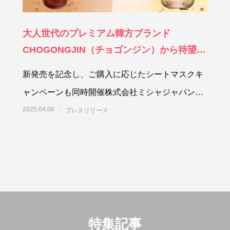
大人世代のプレミアム韓方ブランド
CHOGONGJIN（チョゴンジン）から待望の
新ライン、若さと輝きを与える「ヨンアン」
新発売を記念し、ご購入に応じたシートマスクキ
が4月10日に新発売
ャンペーンも同時開催株式会社ミシャジャパン
（本社:東京都港区）は、韓国
2025.04.08
プレスリリース
特集記事