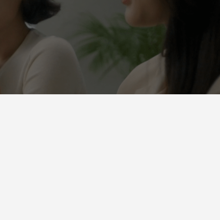
yumiも推す進化した3種のミシャBBクリー
ム
2026.06.22