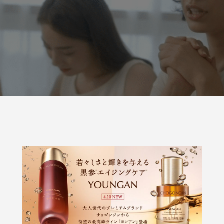
 M プロ ブラック メッシュクッシ
る注意喚起
生
6
2026.06.24