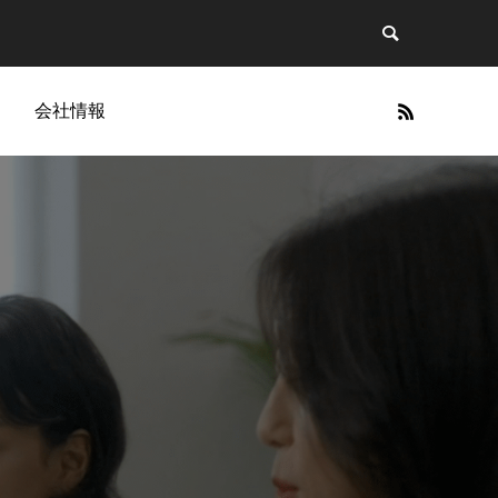
g
会社情報
Cellapy
」に関す
今、BBクリームの波が再び。ヘアメイク
Cellapy商品一覧