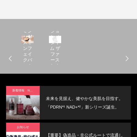
ミシ
ャレ
ボリ
ュー
ミシ
ショ
ャ M
ン／
スキ
タイ
ンフ
ム ザ
ェイ
ファ
クバ
ース
ーム
ト ト
[11g]
リー
SPF50+/PA++++
トメ
ント
エッ
新着情報 News
セン
未来を見据え、健やかな美肌を目指す。
ス 5th
「PDRN*¹ NAD+*²」新シリーズ誕生。
お知らせ
【重要】偽造品・非公式ルートで流通し