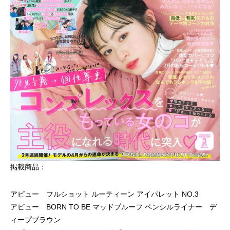
「PDRN*¹ NAD+*²」新シリーズ誕生。
「ミシャ M プロ 
ョン」誕生
2026.07.13
2026.07.06
掲載商品：
アピュー フルショット ルーティーン アイパレット NO.3
アピュー BORN TO BE マッドプルーフ ペンシルライナー デ
ィープブラウン