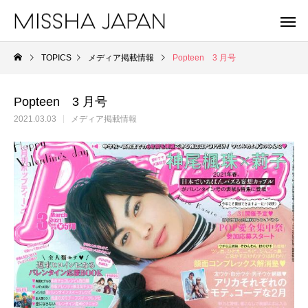
TOPICS
メディア掲載情報
Popteen 3 月号
Popteen 3 月号
2021.03.03
メディア掲載情報
MISSHA
A'
未来を見据え、健やかな美肌を目指す。
重さゼロ。進化を遂
MISSHA商品一覧
Apie