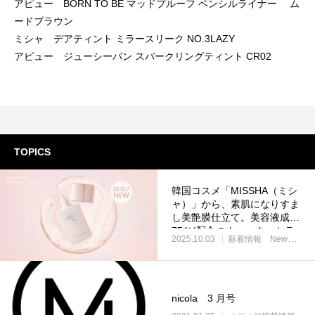
アピュー BORN TO BE マッドプルーフ ペンシルライナー ム
ードブラウン
ミシャ デアティント ミラースリーク NO.3LAZY
アピュー ジューシーパン スパークリングティント CR02
TOPICS
韓国コスメ「MISSHA（ミシ
ャ）」から、素肌になりすま
し美艶膜仕立て。美容液成分
75％*配合のウォーターセラ
2025.10.03
新着情報 News
プ
ムデーション、誕生。
nicola 3 月号