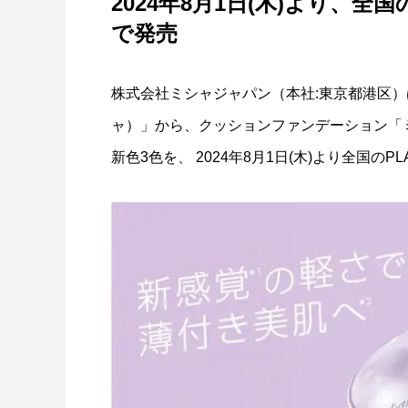
2024年8月1日(木)より、全国
「PDRN*¹ NAD+*²」新シリーズ誕生。
「ミシャ
で発売
ョン」誕
2026.07.13
2026.07.0
株式会社ミシャジャパン（本社:東京都港区）
ャ）」から、クッションファンデーション「ミ
新色3色を、 2024年8月1日(木)より全国のP