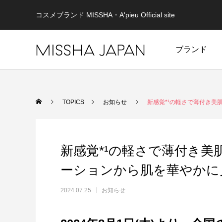
コスメブランド MISSHA・A'pieu Official site
ブランド
TOPICS
お知らせ
新感覚*¹の軽さで薄付き美
新感覚*¹の軽さで薄付き美
ーションから肌を華やかに
2024.07.25
お知らせ
MISSHA
未来を見据え、健やかな美肌を目指す。
重さゼロ
MISSHA商品一覧