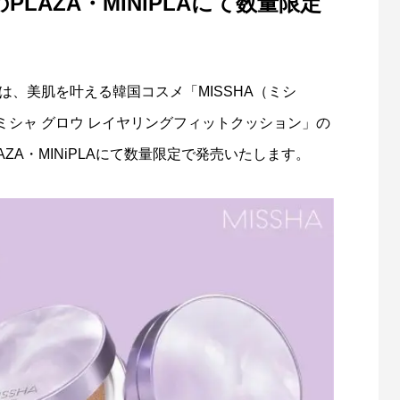
のPLAZA・MINiPLAにて数量限定
 M プロ ブラック メッシュクッシ
る注意喚起
生
6
2026.06.24
は、美肌を叶える韓国コスメ「MISSHA（ミシ
シャ グロウ レイヤリングフィットクッション」の
LAZA・MINiPLAにて数量限定で発売いたします。