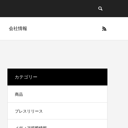
g
会社情報
カテゴリー
商品
プレスリリース
Cellapy
」に関す
今、BBクリームの波が再び。ヘアメイク
Cellapy商品一覧