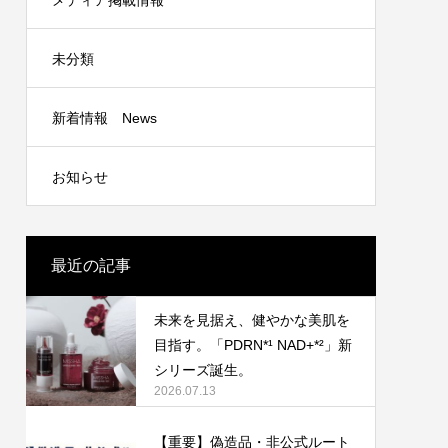
メディア掲載情報
yumiも推す進化した3種のミシャBBクリー
ム
2026.06.22
未分類
新着情報 News
お知らせ
最近の記事
未来を見据え、健やかな美肌を
目指す。「PDRN*¹ NAD+*²」新
シリーズ誕生。
2026.07.13
【重要】偽造品・非公式ルート