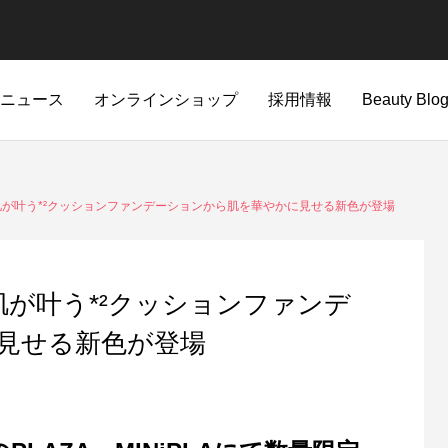
ニュース
オンラインショップ
採用情報
Beauty Blo
新着情報
肌が叶う*²クッションファンデーションから肌を華やかに見せる新色が登場
肌が叶う*²クッションファンデ
見せる新色が登場
A'pieu
CHOGONGJIN
。進化を遂げた生肌感仕上げの
当社社員を騙る「なりすまし詐欺
Apieu商品一覧
CHOGONGJIN商品一覧