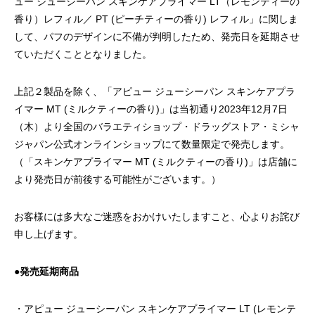
ュー ジューシーパン スキンケアプライマー LT（レモンティーの
「PDRN*¹ NAD+*²」新シリーズ誕生。
「ミシャ M プロ 
香り）レフィル／ PT (ピーチティーの香り) レフィル」に関しま
ョン」誕生
2026.07.13
2026.07.06
して、パフのデザインに不備が判明したため、発売日を延期させ
ていただくこととなりました。
上記２製品を除く、「アピュー ジューシーパン スキンケアプラ
イマー MT (ミルクティーの香り)」は当初通り2023年12月7日
（木）より全国のバラエティショップ・ドラッグストア・ミシャ
ジャパン公式オンラインショップにて数量限定で発売します。
（「スキンケアプライマー MT (ミルクティーの香り)」は店舗に
より発売日が前後する可能性がございます。）
お客様には多大なご迷惑をおかけいたしますこと、心よりお詫び
申し上げます。
●発売延期商品
・アピュー ジューシーパン スキンケアプライマー LT (レモンテ