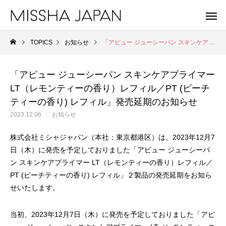
TOPICS
お知らせ
「アピュー ジューシーパン スキンケアプライマー LT（レモンティーの香り）レフィル／PT (ピーチティーの香り) レフィル」発売延期のお知らせ
「アピュー ジューシーパン スキンケアプライマー
LT（レモンティーの香り）レフィル／PT (ピーチ
ティーの香り) レフィル」発売延期のお知らせ
2023.12.06
お知らせ
株式会社ミシャジャパン（本社：東京都港区）は、2023年12月7
日（木）に発売を予定しておりました「アピュー ジューシーパ
ン スキンケアプライマー LT（レモンティーの香り）レフィル／
PT (ピーチティーの香り) レフィル」２製品の発売延期をお知ら
せいたします。
MISSHA
A'
未来を見据え、健やかな美肌を目指す。
重さゼロ。進化を遂
当初、2023年12月7日（木）に発売を予定しておりました「アピ
MISSHA商品一覧
Apie