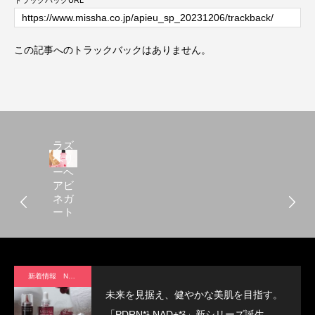
トラックバックURL
この記事へのトラックバックはありません。
アピ
ュー
ラズ
ベリ
ーヘ
アビ
ネガ
ート
リー
トメ
ント
[200ml]
新着情報 News
未来を見据え、健やかな美肌を目指す。
「PDRN*¹ NAD+*²」新シリーズ誕生。