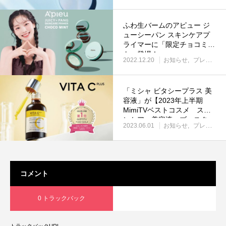
ふわ生バームのアピュー ジ
ューシーパン スキンケアプ
ライマーに「限定チョコミン
ト」登場！
2022.12.20
お知らせ
プレスリリース
「ミシャ ビタシープラス 美
容液」が【2023年上半期
MimiTVベストコスメ スキ
ンケア 美容液・ブースタ
2023.06.01
お知らせ
プレスリリース
ー・オイル ～2,999円部門1
位】受賞
コメント
0 トラックバック