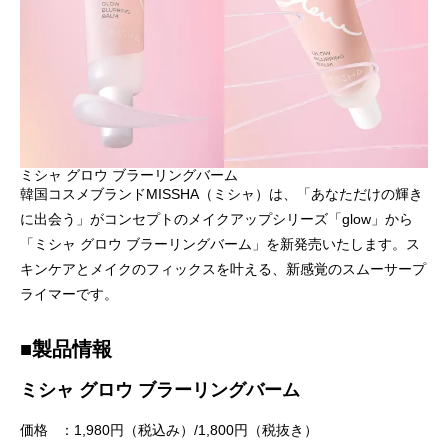
「PDRN*¹ NAD+*²」新シリーズ誕生。
「ミシャ M プロ 
ョン」誕生
2026.07.13
2026.07.06
ミシャ グロウ ブラーリングバーム
韓国コスメブランドMISSHA（ミシャ）は、「あなただけの輝き
に出会う」がコンセプトのメイクアップシリーズ「glow」から
「ミシャ グロウ ブラーリングバーム」を新発売いたします。ス
キンケアとメイクのフィックスを叶える、新感覚のスムーサープ
ライマーです。
■製品情報
ミシャ グロウ ブラーリングバーム
価格 ：1,980円（税込み）/1,800円（税抜き）