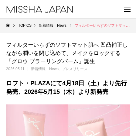
TOPICS
新着情報 News
フィルターいらずのソフトマット肌へ 凹凸補正しながら潤いを閉じ込めて、メイクをロックする「グロウ ブラーリングバーム」誕生
フィルターいらずのソフトマット肌へ 凹凸補正し
ながら潤いを閉じ込めて、メイクをロックする
「グロウ ブラーリングバーム」誕生
2026.05.11
新着情報 News
プレスリリース
ロフト・PLAZAにて4月18日（土）より先行
発売、2026年5月15（木）より新発売
MISSHA
A'
未来を見据え、健やかな美肌を目指す。
重さゼロ。進化を遂
MISSHA商品一覧
Apie