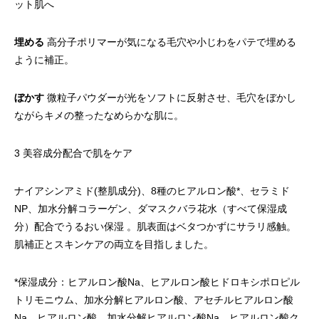
ット肌へ
埋める
高分子ポリマーが気になる毛穴や小じわをパテで埋める
ように補正。
ぼかす
微粒子パウダーが光をソフトに反射させ、毛穴をぼかし
ながらキメの整ったなめらかな肌に。
3 美容成分配合で肌をケア
ナイアシンアミド(整肌成分)、8種のヒアルロン酸*、セラミド
NP、加水分解コラーゲン、ダマスクバラ花水（すべて保湿成
分）配合でうるおい保湿 。肌表面はベタつかずにサラリ感触。
肌補正とスキンケアの両立を目指しました。
*保湿成分：ヒアルロン酸Na、ヒアルロン酸ヒドロキシポロピル
トリモニウム、加水分解ヒアルロン酸、アセチルヒアルロン酸
Na、ヒアルロン酸、加水分解ヒアルロン酸Na、ヒアルロン酸ク