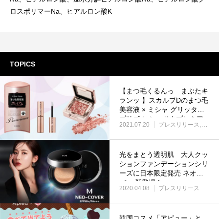
ロスポリマーNa、ヒアルロン酸K
TOPICS
【まつ毛くるんっ まぶたキ
ランッ 】スカルプDのまつ毛
美容液 × ミシャ グリッター
プリズム シャドウプレミア
2021.07.20
プレスリリース
お知
ムセット2021年7月20日
（火）数量限定発売
光をまとう透明肌 大人クッ
ションファンデーションシリ
ーズに日本限定発売 ネオカ
バー 新登場！
2020.04.08
プレスリリース
韓国コスメ「アピュー」と