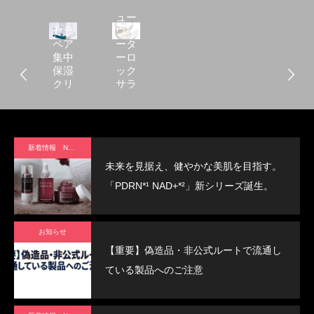
アピ
ュー
セラ
ウォ
ペア
ータ
集中
ーロ
保湿
ック
クリ
サラ
ーム
サラ
パク
ト
新着情報 News
未来を見据え、健やかな美肌を目指す。
「PDRN*¹ NAD+*²」新シリーズ誕生。
お知らせ
【重要】偽造品・非公式ルートで流通し
ている製品へのご注意