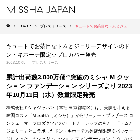
TOPICS
プレスリリース
キュートでお茶目なトムとジェリーデザインのドン・キホーテ限定※プロカバー発売
キュートでお茶目なトムとジェリーデザインのド
ン・キホーテ限定※プロカバー発売
2023.10.05
プレスリリース
累計出荷数3,000万個*¹突破のミシャ M クッ
ション ファンデーション シリーズより 2023
年10月11日（水）数量限定発売
株式会社ミシャジャパン（本社:東京都港区）は、美肌を叶える
韓国コスメ「MISSHA（ミシャ）」からワーナー・ブラザース コ
ンシューマープロダクツとのパートナーシップのもと、「トムと
MISSHA
A'
ジェリー」とコラボしたドン・キホーテ系列店舗限定※パッケー
未来を見据え、健やかな美肌を目指す。
重さゼロ。進化を遂
MISSHA商品一覧
Apie
ジに入った「ミシャ M クッション ファンデーション（プロカバ