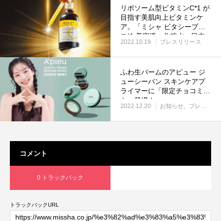
リポソーム型ビタミンC*1 が
目指す美肌向上ビタミンケ
ア。「ミシャ ビタシープラ
ス*1 美容液・化粧水」日本
2022.10.19
プレスリリース
処方で新発売
ふわ生バームのアピュー ジ
ューシーパン スキンケアプ
ライマーに「限定チョコミン
ト」登場！
2022.12.20
お知らせ
プレスリリース
コメント
0 トラックバック
トラックバックURL