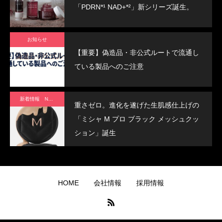
果！
「PDRN*¹ NAD+*²」新シリーズ誕生。
肌を
美し
お知らせ
く見
【重要】偽造品・非公式ルートで流通し
せる
ている製品へのご注意
「ネ
オカ
バ
新着情報 News
重さゼロ。進化を遂げた生肌感仕上げの
ー」
「ミシャ M プロ ブラック メッシュクッ
ション」誕生
HOME
会社情報
採用情報