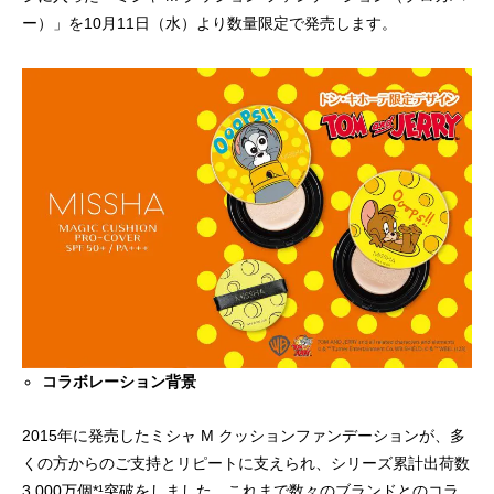
「PDRN*¹ NAD+*²」新シリーズ誕生。
「ミシャ M プロ 
ー）」を10月11日（水）より数量限定で発売します。
ョン」誕生
2026.07.13
2026.07.06
コラボレーション背景
2015年に発売したミシャ M クッションファンデーションが、多
くの方からのご支持とリピートに支えられ、シリーズ累計出荷数
3,000万個*¹突破をしました。これまで数々のブランドとのコラ