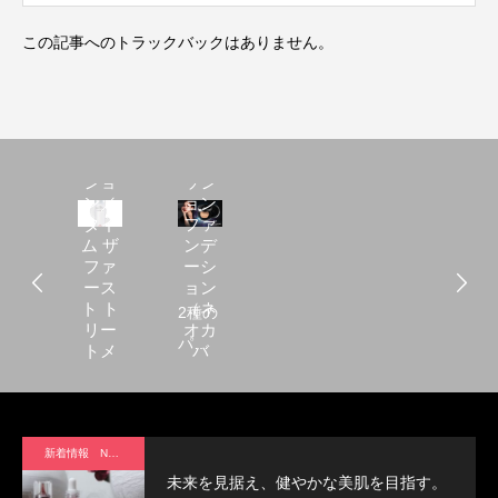
この記事へのトラックバックはありません。
ミシ
ャレ
ボリ
ュー
Ｍ ク
ショ
ッシ
ン／
ョン
タイ
ファ
ム ザ
ンデ
ファ
ーシ
ース
ョン
ト ト
（ネ
2種の
リー
オカ
パー
トメ
バ
ント
ー）
ルで
エッ
ハイ
セン
ス 5th
ライ
新着情報 News
ト効
未来を見据え、健やかな美肌を目指す。