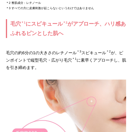
＊2 整肌成分：レチノール
＊3 すべての方に皮膚刺激が起こらないというわけではありません
＊1
＊2
毛穴
にスピキュール
がアプローチ、ハリ感あ
ふれるピンとした肌へ
＊3
＊2
毛穴の約6分の1の大きさのレチノール
スピキュール
が、ピ
＊1
ンポイントで縦型毛穴・広がり毛穴
に素早くアプローチし、肌
を引き締めます。