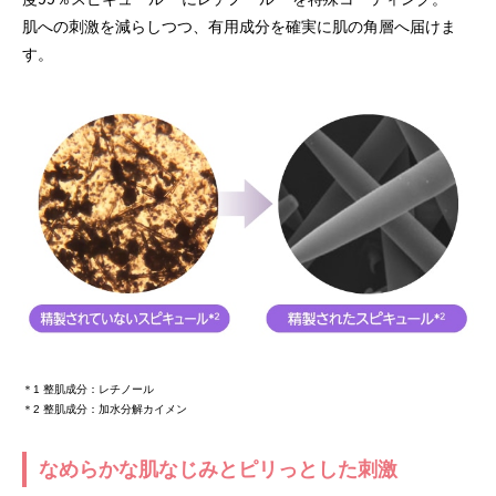
肌への刺激を減らしつつ、有用成分を確実に肌の角層へ届けま
す。
＊1 整肌成分：レチノール
＊2 整肌成分：加水分解カイメン
なめらかな肌なじみとピリっとした刺激