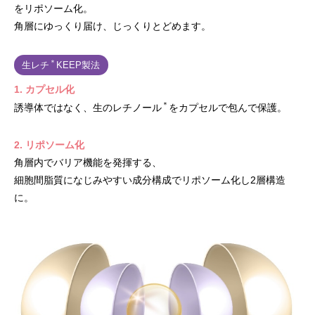
をリポソーム化。
角層にゆっくり届け、じっくりとどめます。
＊
生レチ
KEEP製法
1. カプセル化
＊
誘導体ではなく、生のレチノール
をカプセルで包んで保護。
2. リポソーム化
角層内でバリア機能を発揮する、
細胞間脂質になじみやすい成分構成でリポソーム化し2層構造
に。