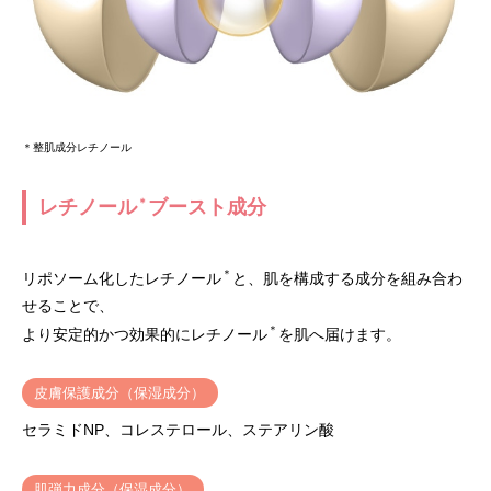
＊整肌成分レチノール
＊
レチノール
ブースト成分
＊
リポソーム化したレチノール
と、肌を構成する成分を組み合わ
せることで、
＊
より安定的かつ効果的にレチノール
を肌へ届けます。
皮膚保護成分（保湿成分）
セラミドNP、コレステロール、ステアリン酸
肌弾力成分（保湿成分）