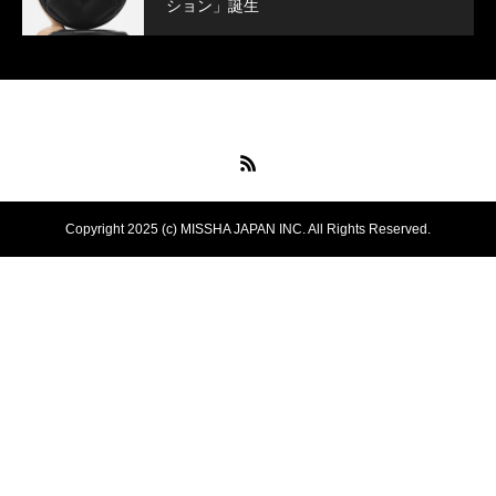
ション」誕生
HOME
会社情報
採用情報
Copyright 2025 (c) MISSHA JAPAN INC. All Rights Reserved.