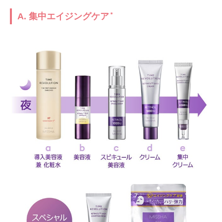
＊
A. 集中エイジングケア