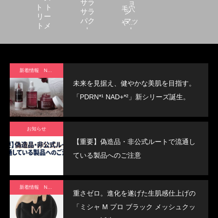
サラ
ョ
ト ト
毛穴
サラ
ン
リー
パク
マッ
や色
トメ
ト
ト
ント
ムラ
エッ
をカ
セン
ス 5th
バー
新着情報 News
する
未来を見据え、健やかな美肌を目指す。
All In
「PDRN*¹ NAD+*²」新シリーズ誕生。
One
クッ
お知らせ
ショ
【重要】偽造品・非公式ルートで流通し
ンフ
ている製品へのご注意
ァン
デ
新着情報 News
重さゼロ。進化を遂げた生肌感仕上げの
「ミシャ M プロ ブラック メッシュクッ