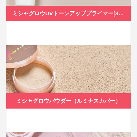
ミシャグロウUVトーンアッププライマー[30ml]SPF50+/PA+++
ミシャグロウパウダー（ルミナスカバー）