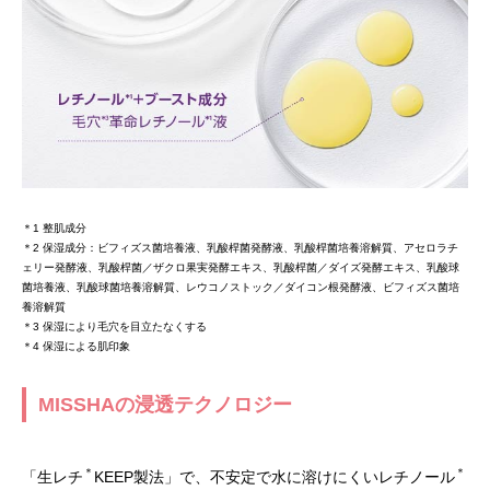
＊1 整肌成分
＊2 保湿成分：ビフィズス菌培養液、乳酸桿菌発酵液、乳酸桿菌培養溶解質、アセロラチ
ェリー発酵液、乳酸桿菌／ザクロ果実発酵エキス、乳酸桿菌／ダイズ発酵エキス、乳酸球
菌培養液、乳酸球菌培養溶解質、レウコノストック／ダイコン根発酵液、ビフィズス菌培
養溶解質
＊3 保湿により毛穴を目立たなくする
＊4 保湿による肌印象
MISSHAの浸透テクノロジー
＊
＊
「生レチ
KEEP製法」で、不安定で水に溶けにくいレチノール