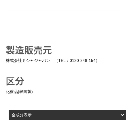
製造販売元
株式会社ミシャジャパン （TEL：0120-348-154）
区分
化粧品(韓国製)
全成分表示