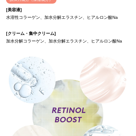
[美容液]
水溶性コラーゲン、加水分解エラスチン、ヒアルロン酸Na
[クリーム・集中クリーム]
加水分解コラーゲン、加水分解エラスチン、ヒアルロン酸Na