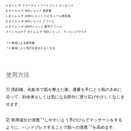
a.タイム ザ ファースト トリートメント エッセンス
b.タイム レチ 500ショット 美容液
c.タイム レチ 1000ショット スピキュール美容液
d.タイム レチ 500ショット クリーム
e.タイム レチ 4000ショット 集中クリーム
スペシャルケア タイム レチ 500ショット ラッピングマスク
＊1 保湿による肌印象
＊2 保湿により毛穴を目立たなくする
使用方法
① 洗顔後、化粧水で肌を整えた後、適量を手にとり肌のきめに
沿って、顔全体もしくは気になる部分に塗り広げやさしくなじま
せます。
＊1
② 有用成分が浸透
しやすいよう手のひらでマッサージをする
＊1
ように、ハンドプレスすることで肌への浸透
を高めます。