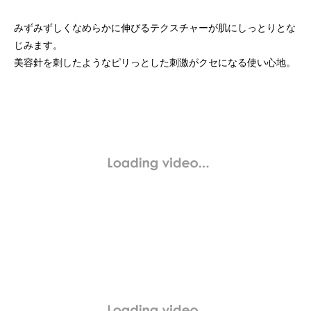
みずみずしくなめらかに伸びるテクスチャーが肌にしっとりとな
じみます。
美容針を刺したようなピリっとした刺激がクセになる使い心地。