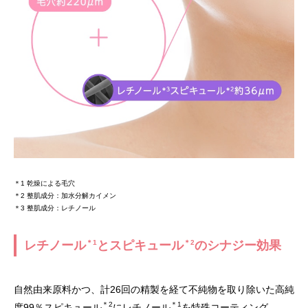
＊1 乾燥による毛穴
＊2 整肌成分：加水分解カイメン
＊3 整肌成分：レチノール
＊1
＊2
レチノール
とスピキュール
のシナジー効果
自然由来原料かつ、計26回の精製を経て不純物を取り除いた高純
＊2
＊1
度99％スピキュール
にレチノール
を特殊コーティング。