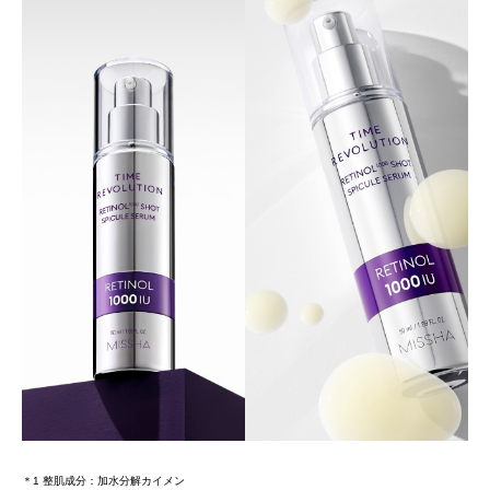
＊1 整肌成分：加水分解カイメン