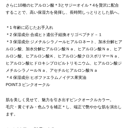
さらに10種のヒアルロン酸
＊3
とサジーオイル
＊4
を贅沢に配合
することで、高い保湿力を発揮し、長時間しっとりとした肌へ。
＊1 年齢に応じたお手入れ
＊2 保湿成分:合成ヒト遺伝子組換オリゴペプチド－１
＊3 保湿成分:ジメチルシラノールヒアルロネート、加水分解ヒア
ルロン酸、加水分解ヒアルロン酸Ｎａ、ヒアルロン酸Ｎａ、ヒア
ルロン酸、ヒアルロン酸Ｋ、ヒアルロン酸クロスポリマーＮａ、
ヒアルロン酸ヒドロキシプロピルトリモニウム、ヒアルロン酸ジ
メチルシラノールＮａ、アセチルヒアルロン酸Ｎａ
＊4 保湿成分:ヒポファエラムノイデス果実油
POINT.3 ピンクオークル
肌を美しく見せて、魅力を引き出すピンクオークルカラー。
毛穴・黄ぐすみ・色ムラを補正
＊
し、端正で艶やかな肌を演出し
ます。