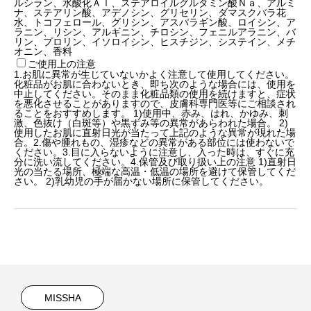
ルシラン、水酸化Ａｌ、ステアロイルグルタミン酸Ｎａ、アルミ
ナ、ステアリン酸、アデノシン、グリセリン、ダマスクバラ花
水、トコフェロール、グリシン、アスパラギン酸、ロイシン、ア
ラニン、リシン、アルギニン、チロシン、フェニルアラニン、バ
リン、プロリン、イソロイシン、ヒスチジン、システイン、メチ
オニン、香料
ご使用上の注意
1.お肌に異常が生じていないかよく注意して使用してください。
化粧品がお肌に合わないとき、即ち次のような場合には、使用を
中止してください。そのまま化粧品類の使用を続けますと、症状
を悪化させることがありますので、皮膚科専門医等にご相談され
ることをおすすめします。 1)使用中、赤み、はれ、かゆみ、刺
激、色抜け（白斑等）や黒ずみ等の異常があらわれた場合。 2)
使用したお肌に直射日光が当たって上記のような異常が現れた場
合。2.傷や腫れもの、湿疹などの異常がある部位には使わないで
ください。3.目に入らないように注意し、入った時は、すぐに充
分に洗い流してください。4.保管及び取り扱い上の注意 1)直射日
光の当たる場所、極端な高温・低温の場所を避けて保管してくだ
さい。 2)乳幼児の手が届かない場所に保管してください。
MISSHA