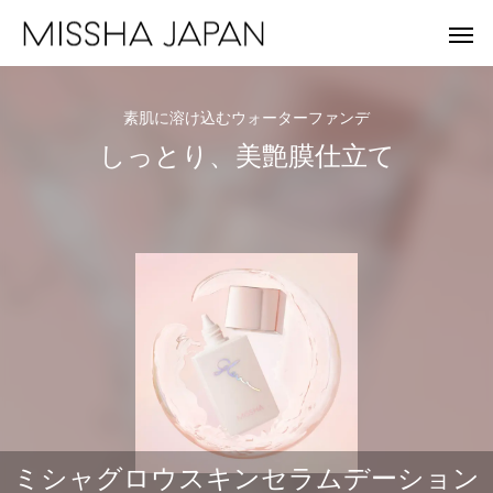
素肌に溶け込むウォーターファンデ
しっとり、美艶膜仕立て
MISSHA
A'
未来を見据え、健やかな美肌を目指す。
重さゼロ。進化を遂
ミシャグロウスキンセラムデーション
MISSHA商品一覧
Apie