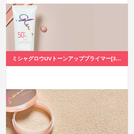
ミシャグロウUVトーンアッププライマー[30ml]SPF50+/PA+++