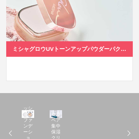
ミシャグロウUVトーンアップパウダーパクトSPF30/PA+++
Mク
ッシ
ョン
セラ
ファ
ペア
ンデ
集中
ーシ
保湿
ョ
クリ