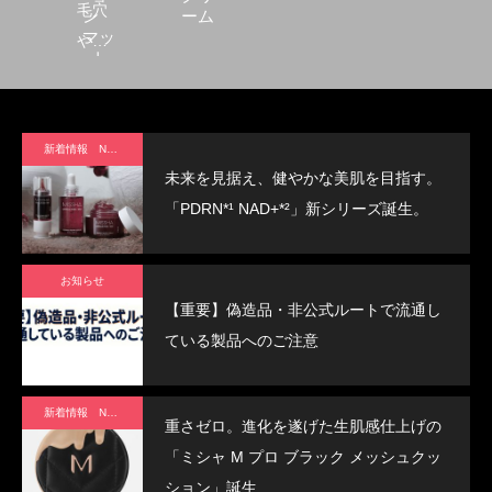
毛穴
ン
ーム
マッ
や色
ト
ムラ
をカ
バー
新着情報 News
する
未来を見据え、健やかな美肌を目指す。
All In
「PDRN*¹ NAD+*²」新シリーズ誕生。
One
クッ
お知らせ
ショ
【重要】偽造品・非公式ルートで流通し
ンフ
ている製品へのご注意
ァン
デ
新着情報 News
重さゼロ。進化を遂げた生肌感仕上げの
「ミシャ M プロ ブラック メッシュクッ
ション」誕生