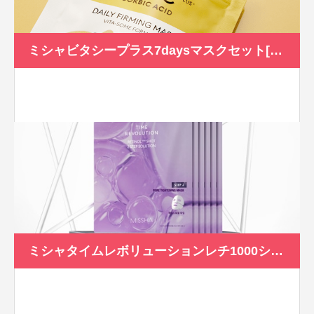
ミシャビタシープラス7daysマスクセット[100ｍl/7枚]
ミシャタイムレボリューションレチ1000ショットゲルマスク[1.5ml+32g]