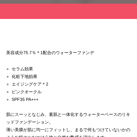
「PDRN*¹ NAD+*²」新シリーズ誕生。
「ミシャ M プロ 
ョン」誕生
2026.07.13
2026.07.06
美容成分75.7％
＊1
配合のウォーターファンデ
セラム効果
化粧下地効果
エイジングケア
＊2
ピンクオークル
SPF35 PA+++
肌にスーッとなじみ、素肌と一体化するウォーターベースのリキ
ッドファンデーション。
薄い美膜が肌に均一にフィットし、まるで何もつけていないかの