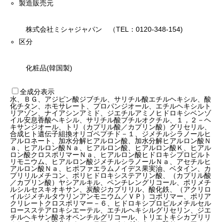
製造販売元
株式会社ミシャジャパン （TEL：0120-348-154)
区分
化粧品(韓国製)
全成分表示
水、ＢＧ、アジピン酸ジブチル、サリチル酸エチルヘキシル、酸
化チタン、ホモサレート、プロパンジオール、エチルヘキシルト
リアゾン、ナイアシンアミド、ジエチルアミノヒドロキシベンゾ
イル安息香酸ヘキシル、サリチル酸ブチルオクチル、１，２－ヘ
キサンジオール、トリ（カプリル酸／カプリン酸）グリセリル、
合成ヒト遺伝子組換オリゴペプチド－１、ジメチルシラノールヒ
アルロネート、加水分解ヒアルロン酸、加水分解ヒアルロン酸Ｎ
ａ、ヒアルロン酸Ｎａ、ヒアルロン酸、ヒアルロン酸Ｋ、ヒアル
ロン酸クロスポリマーＮａ、ヒアルロン酸ヒドロキシプロピルト
リモニウム、ヒアルロン酸ジメチルシラノールＮａ、アセチルヒ
アルロン酸Ｎａ、ヒポファエラムノイデス果実油、ベタイン、カ
プリリルメチコン、ポリヒドロキシステアリン酸、（カプリル酸
／カプリン酸）ヤシアルキル、ペンチレングリコール、ポリメチ
ルシルセスキオキサン、炭酸ジカプリリル、酸化鉄、（アクリロ
イルジメチルタウリンアンモニウム／ＶＰ）コポリマー、ポリア
クリレートクロスポリマー－６、ヒドロキシプロピルメチルセル
ロースステアロキシエーテル、エチルヘキシルグリセリン、ジエ
チルヘキサン酸ネオペンチルグリコール、トリエトキシカプリリ