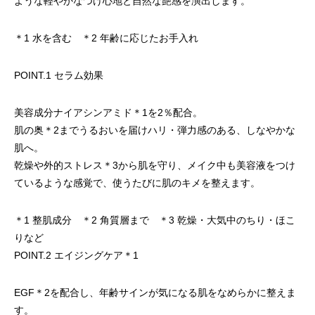
ような軽やかなつけ心地と自然な艶感を演出します。
＊1 水を含む ＊2 年齢に応じたお手入れ
POINT.1 セラム効果
美容成分ナイアシンアミド
＊1
を2％配合。
肌の奥
＊2
までうるおいを届けハリ・弾力感のある、しなやかな
肌へ。
乾燥や外的ストレス
＊3
から肌を守り、メイク中も美容液をつけ
ているような感覚で、使うたびに肌のキメを整えます。
＊1 整肌成分 ＊2 角質層まで ＊3 乾燥・大気中のちり・ほこ
りなど
POINT.2 エイジングケア
＊1
EGF
＊2
を配合し、年齢サインが気になる肌をなめらかに整えま
す。