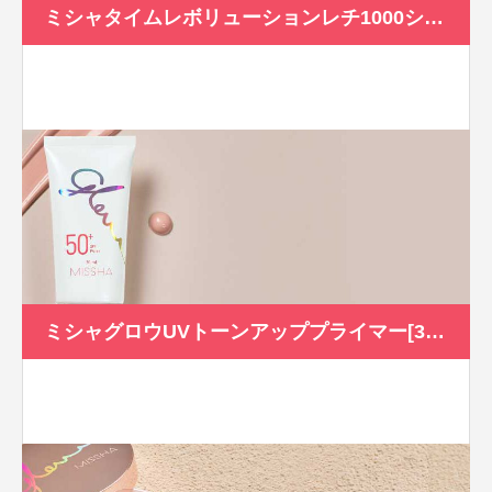
ミシャタイムレボリューションレチ1000ショットゲルマスク[1.5ml+32g]
ミシャグロウUVトーンアッププライマー[30ml]SPF50+/PA+++