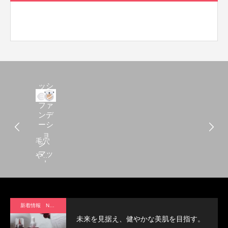
Mク
ッシ
ョン
ファ
ンデ
ーシ
ョ
毛穴
ン
マッ
や色
ト
ムラ
をカ
バー
新着情報 News
する
未来を見据え、健やかな美肌を目指す。
All In