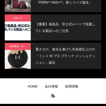
「PDRN*¹ NAD+*²」新シリーズ誕生。
One
クッ
お知らせ
ショ
【重要】偽造品・非公式ルートで流通し
ンフ
ている製品へのご注意
ァン
デ
新着情報 News
重さゼロ。進化を遂げた生肌感仕上げの
「ミシャ M プロ ブラック メッシュクッ
ション」誕生
HOME
会社情報
採用情報