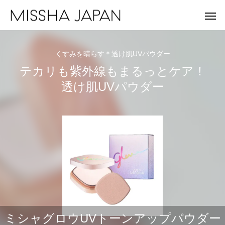
くすみを晴らす＊透け肌UVパウダー
テカリも紫外線もまるっとケア！
透け肌UVパウダー
MISSHA
A'
未来を見据え、健やかな美肌を目指す。
重さゼロ。進化を遂
ミシャグロウUVトーンアップパウダー
MISSHA商品一覧
Apie