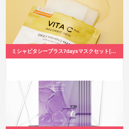
ミシャビタシープラス7daysマスクセット[100ｍl/7枚]