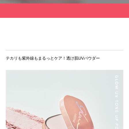
「PDRN*¹ NAD+*²」新シリーズ誕生。
「ミシャ M プロ 
パクトSPF30/PA+++
ョン」誕生
2026.07.13
2026.07.06
テカリも紫外線もまるっとケア！透け肌UVパウダー