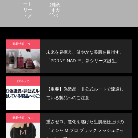
ート
（ネ
2種の
リー
オカ
パー
トメ
バ
ント
ー）
ルで
[200ml]
ハイ
ライ
新着情報 News
ト効
未来を見据え、健やかな美肌を目指す。
果！
「PDRN*¹ NAD+*²」新シリーズ誕生。
肌を
美し
お知らせ
く見
【重要】偽造品・非公式ルートで流通し
せる
ている製品へのご注意
「ネ
オカ
バ
新着情報 News
重さゼロ。進化を遂げた生肌感仕上げの
ー」
「ミシャ M プロ ブラック メッシュクッ