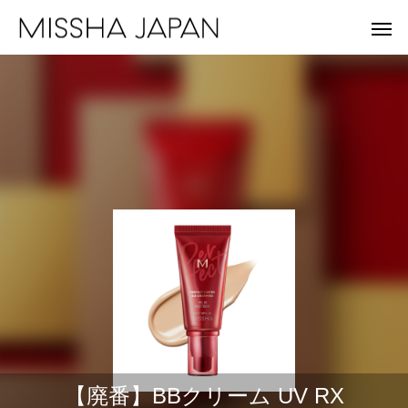
MISSHA
A'
未来を見据え、健やかな美肌を目指す。
重さゼロ。進化を遂
【廃番】BBクリーム UV RX
MISSHA商品一覧
Apie