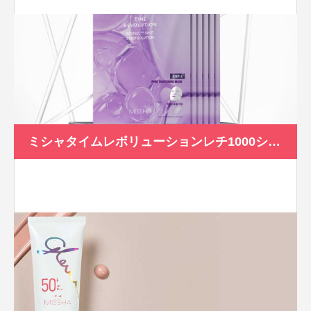
ミシャタイムレボリューションレチ1000ショットゲルマスク[1.5ml+32g]