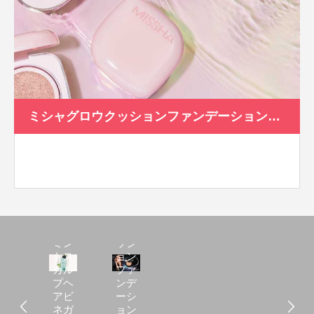
ミシャグロウクッションファンデーション（ルミナスカバー）
アピ
ュー
Ｍ ク
ミン
ッシ
トス
ョン
カル
ファ
プヘ
ンデ
アビ
ーシ
ネガ
ョン