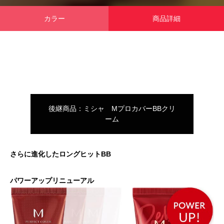
「PDRN*¹ NAD+*²」新シリーズ誕生。
「ミシャ M プロ 
ョン」誕生
2026.07.13
2026.07.06
カラー
商品詳細
後継商品：ミシャ MプロカバーBBクリ
ーム
さらに進化したロングヒットBB
パワーアップリニューアル