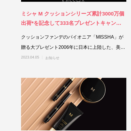
ミシャ M クッションシリーズ累計3000万個
出荷*を記念して333名プレゼントキャンペ
ーン開催
クッションファンデのパイオニア「MISSHA」が
贈る大プレゼント2006年に日本に上陸した、美肌
を叶える韓国生まれのコスメ
2023.04.05
お知らせ