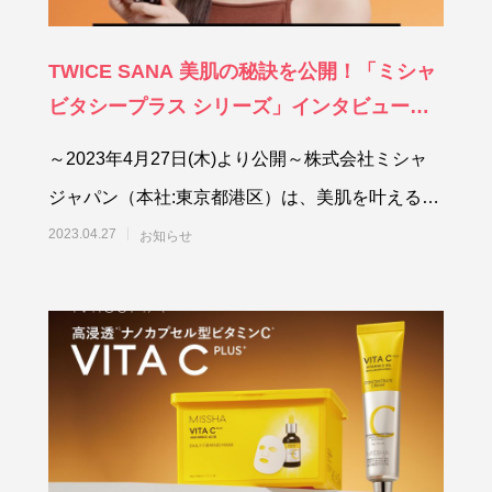
TWICE SANA 美肌の秘訣を公開！「ミシャ
ビタシープラス シリーズ」インタビュー動
画公開
～2023年4月27日(木)より公開～株式会社ミシャ
ジャパン（本社:東京都港区）は、美肌を叶える韓
国コスメ「MISSHA（ミシャ）
2023.04.27
お知らせ