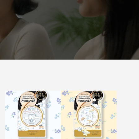
yumiも推す進化した3種のミシャBBクリー
ム
2026.06.22