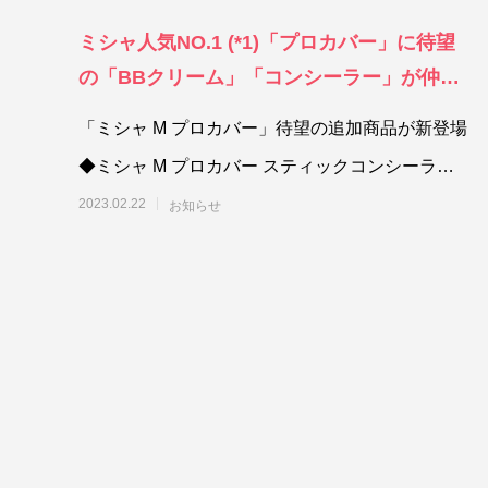
ミシャ人気NO.1 (*1)「プロカバー」に待望
の「BBクリーム」「コンシーラー」が仲間
入り。プロ級ハイカバーシリーズ誕生！
「ミシャ M プロカバー」待望の追加商品が新登場
◆ミシャ M プロカバー スティックコンシーラ
ー：2023年3月26日（日
2023.02.22
お知らせ