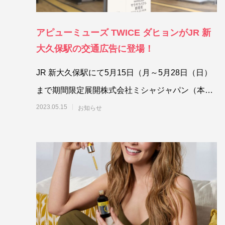
アピューミューズ TWICE ダヒョンがJR 新
大久保駅の交通広告に登場！
JR 新大久保駅にて5月15日（月～5月28日（日）
まで期間限定展開株式会社ミシャジャパン（本社
東京都港区）は、A’pieu （
2023.05.15
お知らせ