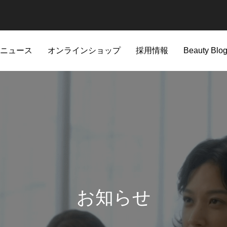
ニュース
オンラインショップ
採用情報
Beauty Blo
新着情報
お知らせ
A'pieu
CHOGONGJIN
。進化を遂げた生肌感仕上げの
当社社員を騙る「なりすまし詐欺
Apieu商品一覧
CHOGONGJIN商品一覧