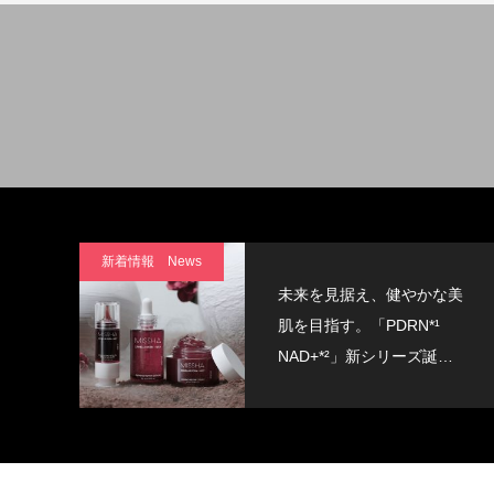
新着情報 News
未来を見据え、健やかな美
肌を目指す。「PDRN*¹
NAD+*²」新シリーズ誕
生。