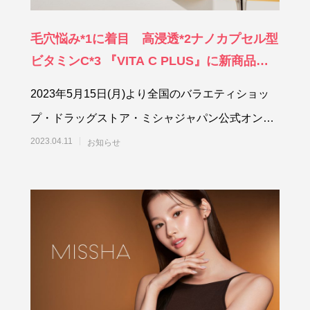
毛穴悩み*1に着目 高浸透*2ナノカプセル型
ビタミンC*3 『VITA C PLUS』に新商品
「クリーム」「シートマスク」が仲間入り
2023年5月15日(月)より全国のバラエティショッ
プ・ドラッグストア・ミシャジャパン公式オンラ
インショップで発売開始株式会社ミシ
2023.04.11
お知らせ