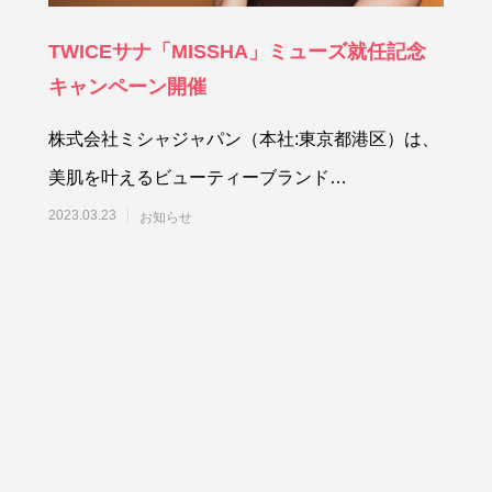
TWICEサナ「MISSHA」ミューズ就任記念
キャンペーン開催
株式会社ミシャジャパン（本社:東京都港区）は、
美肌を叶えるビューティーブランド
「MISSHA（ミシャ）」の新ミューズに、世界的
2023.03.23
お知らせ
に人気のアー