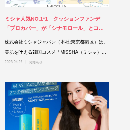
ミシャ人気NO.1*1 クッションファンデ
「プロカバー」が「シナモロール」とコラ
ボ！ウエルシアグループ限定*2で4月26日
株式会社ミシャジャパン（本社:東京都港区）は、
（水）数量限定発売
美肌を叶える韓国コスメ「MISSHA（ミシャ）」
から株式会社サンリオのキャラクター「シナモロ
2023.04.26
お知らせ