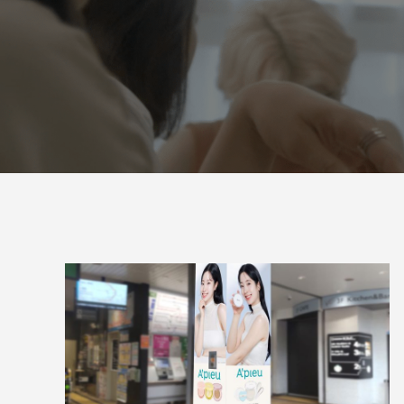
「PDRN*¹ NAD+*²」新シリーズ誕生。
「ミシャ
ョン」誕
2026.07.13
2026.07.0