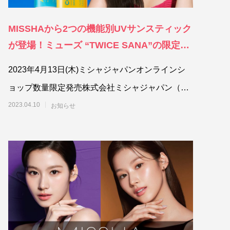
MISSHAから2つの機能別UVサンスティック
が登場！ミューズ “TWICE SANA”の限定ト
レカプレゼントキャンペーンも同時スター
2023年4月13日(木)ミシャジャパンオンラインシ
ト。
ョップ数量限定発売株式会社ミシャジャパン（本
社:東京都港区）は、美肌を叶える韓
2023.04.10
お知らせ