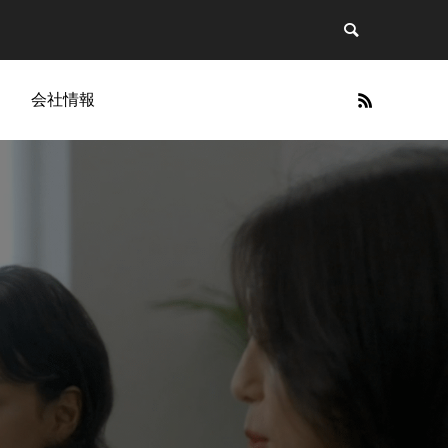
g
会社情報
Cellapy
」に関す
今、BBクリームの波が再び。ヘアメイク
Cellapy商品一覧