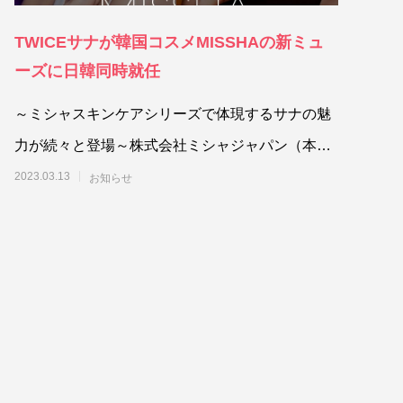
TWICEサナが韓国コスメMISSHAの新ミュ
ーズに日韓同時就任
～ミシャスキンケアシリーズで体現するサナの魅
力が続々と登場～株式会社ミシャジャパン（本社:
東京都港区）は、美肌を叶えるビューティー
2023.03.13
お知らせ