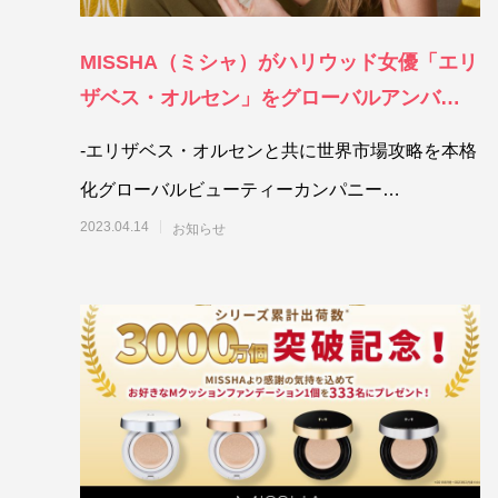
MISSHA（ミシャ）がハリウッド女優「エリ
ザベス・オルセン」をグローバルアンバサダ
ーに抜擢
-エリザベス・オルセンと共に世界市場攻略を本格
化グローバルビューティーカンパニー
ABLEC&amp;CのブランドM
2023.04.14
お知らせ