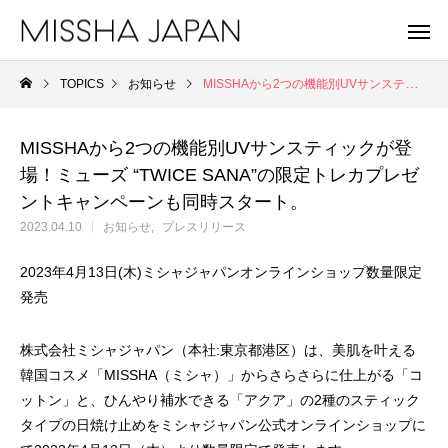
TOPICS
お知らせ
MISSHAから2つの機能別UVサンスティックが登場！ミューズ “TWICE SANA”の限定トレカプレゼントキャンペーンも同時スタート。
MISSHAから2つの機能別UVサンスティックが登
場！ミューズ “TWICE SANA”の限定トレカプレゼ
ントキャンペーンも同時スタート。
2023.04.10
お知らせ
プレスリリース
2023年4月13日(木)ミシャジャパンオンラインショップ数量限定
発売
株式会社ミシャジャパン（本社:東京都港区）は、美肌を叶える
韓国コスメ「MISSHA（ミシャ）」からさらさらに仕上がる「コ
ットン」と、ひんやり補水できる「アクア」の2種のスティック
MISSHA
A'
未来を見据え、健やかな美肌を目指す。
重さゼロ。進化を遂
タイプの日焼け止めをミシャジャパン公式オンラインショップに
MISSHA商品一覧
Apie