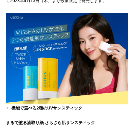
て2023年4月13日（木）より数量限定で発売します。
「PDRN*¹ NAD+*²」新シリーズ誕生。
「ミシャ M プロ 
ョン」誕生
2026.07.13
2026.07.06
機能で選べる2種のUVサンスティック
まるで塗る油取り紙 さらさら肌サンスティック