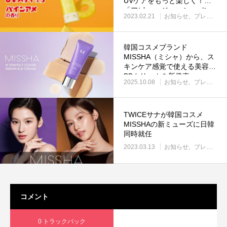
UVケアをもっと楽しく！
「アピュー ジューシーパン
2023.02.21
お知らせ
プレスリリース
UVスティック」限定色が仲
間入り！ 好評3色も復刻発
売！
韓国コスメブランド
MISSHA（ミシャ）から、ス
キンケア感覚で使える美容液
BBクリームを新発売
2025.10.08
お知らせ
プレスリリース
TWICEサナが韓国コスメ
MISSHAの新ミューズに日韓
同時就任
2023.03.13
お知らせ
プレスリリース
コメント
0 トラックバック