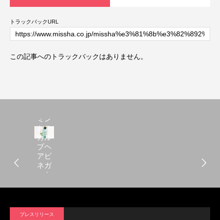
トラックバックURL
この記事へのトラックバックはありません。
アピ
ュー
ミン
トス
カル
プヘ
アビ
ネガ
ート
リー
トメ
ント
[200ml]
プレスリリース