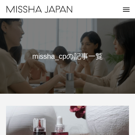
missha_cpの記事一覧
MISSHA
A'
未来を見据え、健やかな美肌を目指す。
重さゼロ。進化を遂
MISSHA商品一覧
Apie