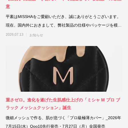
意
平素はMISSHAをご愛顧いただき、誠にありがとうございます。
現在、国内外におきまして、弊社製品の仕様やパッケージを模倣
した「偽造
2026.07.13
お知らせ
重さゼロ。進化を遂げた生肌感仕上げの「ミシャ M プロ ブ
ラック メッシュクッション」誕生
微細メッシュで作る、肌が息づく「プロ級極薄カバー」_2026年
7月15日(水）Qoo10先行発売・7月27日（月）全国発売