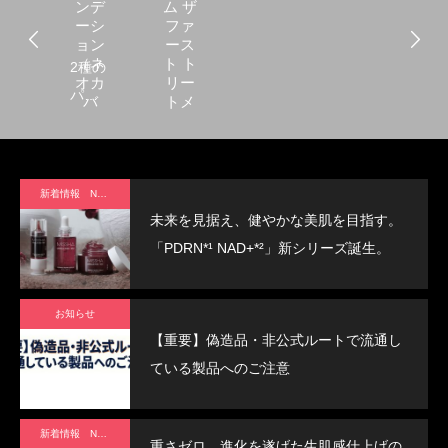
ンデ
ム ザ
ーシ
ファ
ョン
ース
（ネ
ト ト
2種の
オカ
リー
パー
バ
トメ
ー）
ント
ルで
エッ
ハイ
セン
ス 5th
ライ
新着情報 News
ト効
未来を見据え、健やかな美肌を目指す。
果！
「PDRN*¹ NAD+*²」新シリーズ誕生。
肌を
美し
お知らせ
く見
【重要】偽造品・非公式ルートで流通し
せる
ている製品へのご注意
「ネ
オカ
バ
新着情報 News
重さゼロ。進化を遂げた生肌感仕上げの