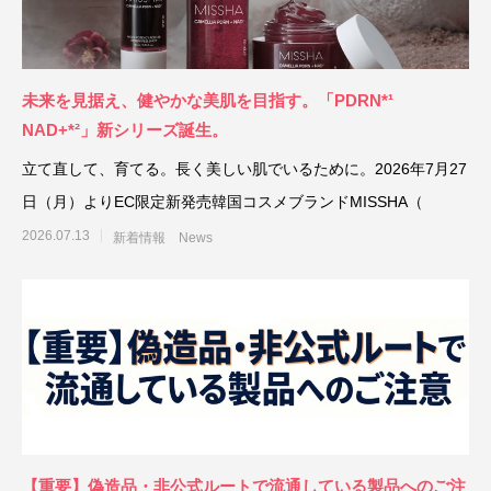
「PDRN*¹ NAD+*²」新シリーズ誕生。
「ミシャ M プロ 
ョン」誕生
2026.07.13
2026.07.06
未来を見据え、健やかな美肌を目指す。「PDRN*¹
NAD+*²」新シリーズ誕生。
立て直して、育てる。長く美しい肌でいるために。2026年7月27
日（月）よりEC限定新発売韓国コスメブランドMISSHA（
2026.07.13
新着情報 News
【重要】偽造品・非公式ルートで流通している製品へのご注