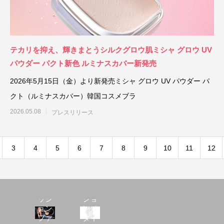
テカリを抑え、輝きまとうシルクグロウ肌ミシャ グロウ UV
パウダー パクト新色 ルミナスカバー新発売
2026年5月15日（金）より新発売ミシャ グロウ UV パウダー パ
クト（ルミナスカバー）韓国コスメブラ
2026.05.08
プレスリリース
3
4
5
6
7
8
9
10
11
12
ミシ
ャレ
ボリ
Ｍ ク
ュー
ッシ
ショ
ョン
ン／
ファ
タイ