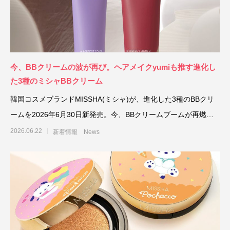
今、BBクリームの波が再び。ヘアメイクyumiも推す進化し
た3種のミシャBBクリーム
韓国コスメブランドMISSHA(ミシャ)が、進化した3種のBBクリ
ームを2026年6月30日新発売。今、BBクリームブームが再燃？
進化した
2026.06.22
新着情報 News